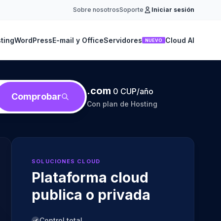
Sobre nosotros
Soporte
Iniciar sesión
ting
WordPress
E-mail y Office
Servidores
Cloud AI
NUEVO
.com
0 CUP/año
Comprobar
Con plan de Hosting
SOLUCIONES CLOUD
Plataforma cloud
publica o privada
Control total