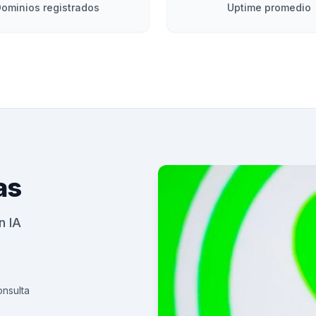
ominios registrados
Uptime promedio
as
n IA
onsulta