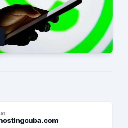
tas
hostingcuba.com