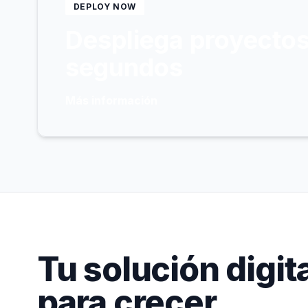
DEPLOY NOW
Despliega proyectos
segundos
Más información
Tu solución digita
para crecer