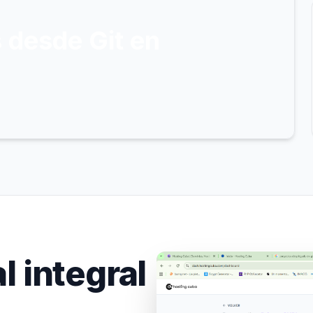
 desde Git en
l integral