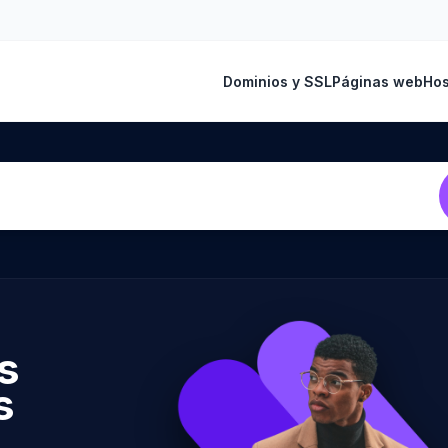
Dominios y SSL
Páginas web
Hos
s
s